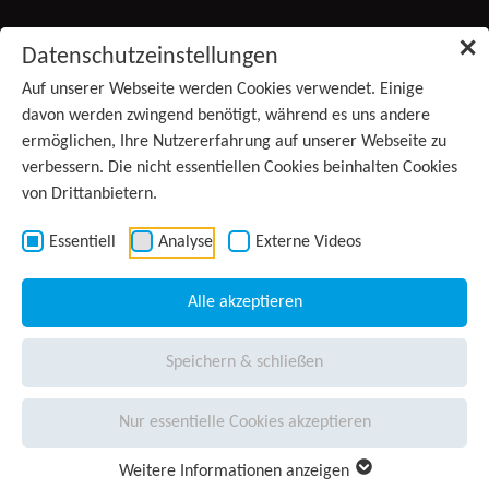
Zum Inhalt springen
✕
Datenschutzeinstellungen
Produkte
Auf unserer Webseite werden Cookies verwendet. Einige
(aktiv)
davon werden zwingend benötigt, während es uns andere
ermöglichen, Ihre Nutzererfahrung auf unserer Webseite zu
Services
verbessern. Die nicht essentiellen Cookies beinhalten Cookies
von Drittanbietern.
Anwendungsgebiete
Kontakt
Essentiell
Analyse
Externe Videos
Wissen
Alle akzeptieren
Unternehmen
Speichern & schließen
Presse
Nur essentielle Cookies akzeptieren
Karriere
Weitere Informationen anzeigen