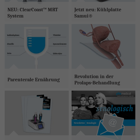
NEU: ClearCoast™ MRT
Jetzt neu: Kühlplatte
System
Samui®
Das ClearCoast™ MRT
Die Kühlplatte Samui®
System
ermöglicht
ermöglicht die Kühlung
die
intraoperative
menschlicher und tierischer
Schnittrandbewertung
in der
Gewebeproben unter
brusterhaltenden Therapie
.
Raumtemperatur während des
Schneidens am Mikrotom.
mehr Infos
Zur Produktseite
Revolution in der
Parenterale Ernährung
Prolaps-Behandlung
Was ist parenterale Ernährung,
SRS Implantat: Das revolutionäre
welche Ziele verfolgt sie und
ankerlose Single-Incision System
wann kommt sie zum Einsatz?
für die operative Behandlung von
Frauen mit anteriorem Prolaps.
Erfahren Sie mehr darüber
mehr Infos