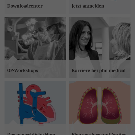
Downloadcenter
Jetzt anmelden
Broschüren,
Der senologisch-Newsletter
Gebrauchsanweisungen,
bietet Ihnen 2-3 Mal im Jahr
Patienteninformationen,
interessante Neuigkeiten und
Zertifikate und regulatorische
spannenden Impulse rund um die
Dokumente zum Download.
Senologie.
zum Downloadcenter
Melden Sie sich jetzt an
OP-Workshops
Karriere bei pfm medical
Unsere OP-Workshops bieten
Sie möchten uns als
Einblick in die neusten OP-
Arbeitgeber kennenlernen?
Techniken und ermöglichen
Hier finden Sie alles
fachlichen Austausch mit
Wissenswerte und unsere
erfahrenen Anwendern.
aktuellen Stellenangebote.
Alle Termine ansehen
Das menschliche Herz
Pleuraerguss und Aszites