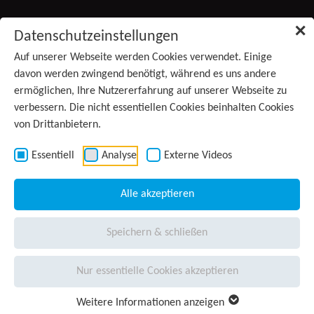
Zum Inhalt springen
✕
Datenschutzeinstellungen
Produkte
Auf unserer Webseite werden Cookies verwendet. Einige
davon werden zwingend benötigt, während es uns andere
ermöglichen, Ihre Nutzererfahrung auf unserer Webseite zu
Services
verbessern. Die nicht essentiellen Cookies beinhalten Cookies
von Drittanbietern.
Anwendungsgebiete
Kontakt
Essentiell
Analyse
Externe Videos
Wissen
Alle akzeptieren
Unternehmen
Speichern & schließen
Presse
Nur essentielle Cookies akzeptieren
Karriere
Weitere Informationen anzeigen