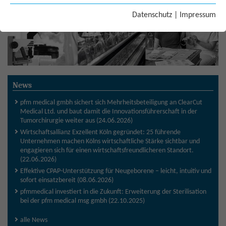
Datenschutz
|
Impressum
News
pfm medical gmbh sichert sich Mehrheitsbeteiligung an ClearCut
Medical Ltd. und baut damit die Innovationsführerschaft in der
Tumorchirurgie weiter aus (24.06.2026)
Wirtschaftsallianz Exzellent Köln gegründet: 25 führende
Unternehmen machen Kölns wirtschaftliche Stärke sichtbar und
engagieren sich für einen wirtschaftsfreundlicheren Standort.
(22.06.2026)
Effektive CPAP-Unterstützung für Neugeborene – leicht, intuitiv und
sofort einsatzbereit (08.06.2026)
pfmmedical investiert in die Zukunft: Erweiterung der Sterilisation
bei der pfm medical msg gmbh (22.10.2025)
alle News