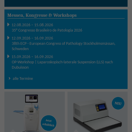
Messen, Kongresse & Workshops
12.08.2026 – 15.08.2026
35° Congresso Brasileiro de Patologia 2026
12.09.2026 – 16.09.2026
38th ECP - European Congress of Pathology Stockholmsmässan,
Schweden
15.09.2026 – 16.09.2026
OP-Workshop | Laparoskopisch-laterale Suspension (LLS) nach
Dubuisson
alle Termine