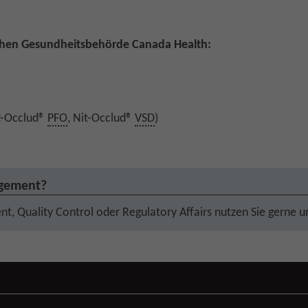
schen Gesundheitsbehörde Canada Health:
it-Occlud®
PFO
, Nit-Occlud®
VSD
)
agement?
t, Quality Control oder Regulatory Affairs nutzen Sie gerne 