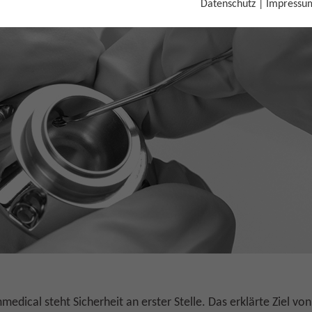
Datenschutz
|
Impressu
edical steht Sicherheit an erster Stelle. Das erklärte Ziel vo