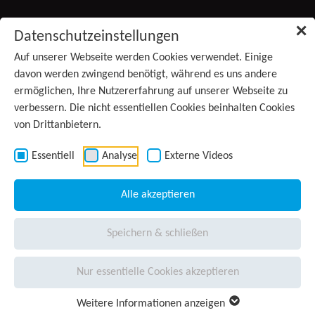
Zum Inhalt springen
✕
Datenschutzeinstellungen
Produkte
Auf unserer Webseite werden Cookies verwendet. Einige
davon werden zwingend benötigt, während es uns andere
ermöglichen, Ihre Nutzererfahrung auf unserer Webseite zu
Services
verbessern. Die nicht essentiellen Cookies beinhalten Cookies
von Drittanbietern.
Anwendungsgebiete
Kontakt
Essentiell
Analyse
Externe Videos
Wissen
Alle akzeptieren
Unternehmen
(aktiv)
Speichern & schließen
Presse
Nur essentielle Cookies akzeptieren
Karriere
Weitere Informationen anzeigen