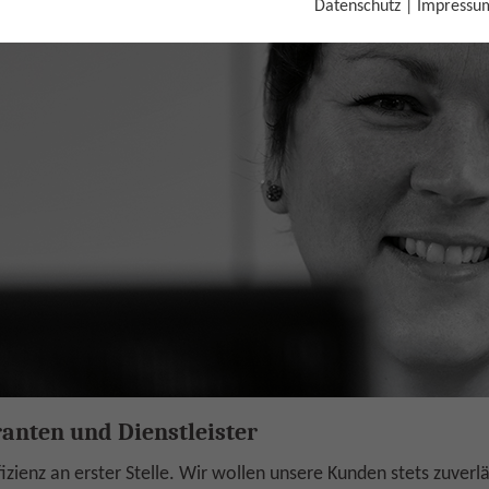
Datenschutz
|
Impressu
ranten und Dienstleister
fizienz an erster Stelle. Wir wollen unsere Kunden stets zuver