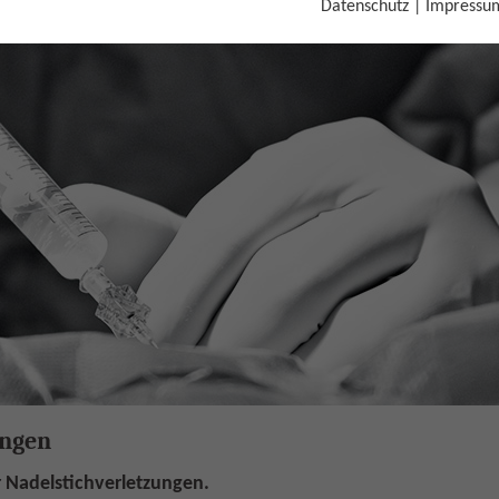
Datenschutz
|
Impressu
ngen
ungen
 Nadelstichverletzungen.