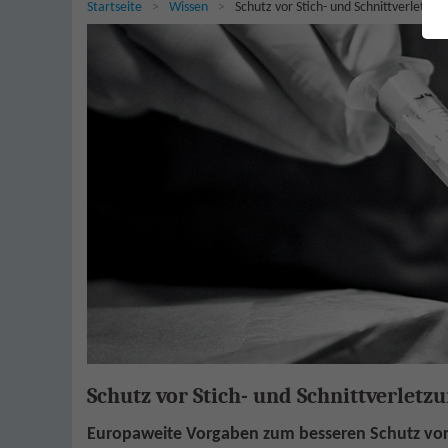
Sie sind hier:
Startseite
Wissen
Schutz vor Stich- und Schnittverletzu
Schutz vor Stich- und Schnittverletz
Europaweite Vorgaben zum besseren Schutz vor