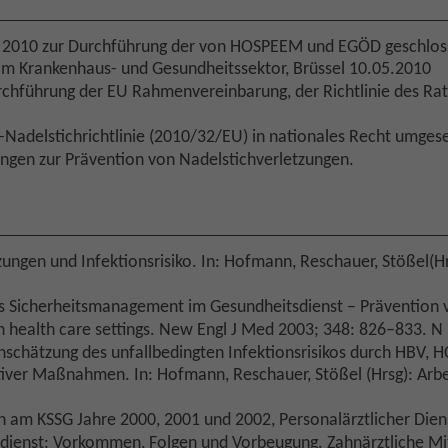
 2010 zur Durchführung der von HOSPEEM und EGÖD geschlo
 im Krankenhaus- und Gesundheitssektor, Brüssel 10.05.2010
Durchführung der EU Rahmenvereinbarung, der Richtlinie des R
-Nadelstichrichtlinie (2010/32/EU) in nationales Recht umgeset
ngen zur Prävention von Nadelstichverletzungen.
etzungen und Infektionsrisiko. In: Hofmann, Reschauer, Stößel
ves Sicherheitsmanagement im Gesundheitsdienst – Prävention 
in health care settings. New Engl J Med 2003; 348: 826–833. N
inschätzung des unfallbedingten Infektionsrisikos durch HBV, 
ntiver Maßnahmen. In: Hofmann, Reschauer, Stößel (Hrsg): Ar
n am KSSG Jahre 2000, 2001 und 2002, Personalärztlicher Diens
tsdienst: Vorkommen, Folgen und
Vorbeugung
. Zahnärztliche M