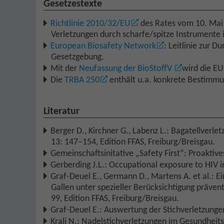
Gesetzestexte
Richtlinie 2010/32/EU
des Rates vom 10. Mai
Verletzungen durch scharfe/spitze Instrumente
European Biosafety Network
: Leitlinie zur 
Gesetzgebung.
Mit der
Neufassung der BioStoffV
wird die EU
Die
TRBA 250
enthält u.a. konkrete Bestimmu
Literatur
Berger D., Kirchner G., Labenz L.: Bagatellverl
13: 147–154, Edition FFAS, Freiburg/Breisgau.
Gemeinschaftsinitative „Safety First“: Proakti
Gerberding J.L.: Occupational exposure to HIV 
Graf-Deuel E., Germann D., Martens A. et al.: E
Gallen unter spezieller Berücksichtigung präve
99, Edition FFAS, Freiburg/Breisgau.
Graf-Deuel E.: Auswertung der Stichverletzunge
Kralj N.: Nadelstichverletzungen im Gesundhei