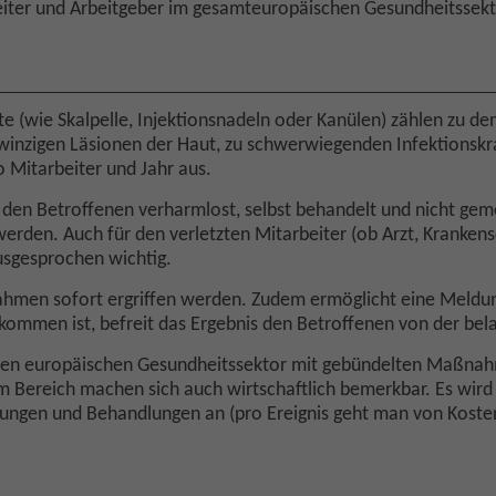
beiter und Arbeitgeber im gesamteuropäischen Gesundheitssekt
e (wie Skalpelle, Injektionsnadeln oder Kanülen) zählen zu de
 winzigen Läsionen der Haut, zu schwerwiegenden Infektionskra
 Mitarbeiter und Jahr aus.
 den Betroffenen verharmlost, selbst behandelt und nicht ge
erden. Auch für den verletzten Mitarbeiter (ob Arzt, Krankens
usgesprochen wichtig.
ahmen sofort ergriffen werden. Zudem ermöglicht eine Meldung
gekommen ist, befreit das Ergebnis den Betroffenen von der be
esamten europäischen Gesundheitssektor mit gebündelten Maßnah
m Bereich machen sich auch wirtschaftlich bemerkbar. Es wird
hungen und Behandlungen an (pro Ereignis geht man von Koste