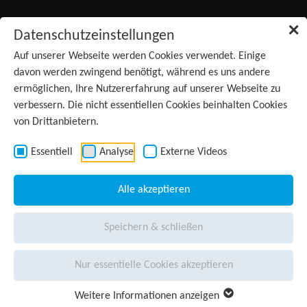
Zum Inhalt springen
✕
Datenschutzeinstellungen
Produkte
Auf unserer Webseite werden Cookies verwendet. Einige
davon werden zwingend benötigt, während es uns andere
ermöglichen, Ihre Nutzererfahrung auf unserer Webseite zu
Services
verbessern. Die nicht essentiellen Cookies beinhalten Cookies
von Drittanbietern.
Anwendungsgebiete
(aktiv)
Kontakt
Essentiell
Analyse
Externe Videos
Wissen
Alle akzeptieren
Unternehmen
Speichern & schließen
Presse
Nur essentielle Cookies akzeptieren
Karriere
Weitere Informationen anzeigen