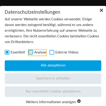
Zum Inhalt springen
✕
Datenschutzeinstellungen
Produkte
Auf unserer Webseite werden Cookies verwendet. Einige
davon werden zwingend benötigt, während es uns andere
ermöglichen, Ihre Nutzererfahrung auf unserer Webseite zu
Services
verbessern. Die nicht essentiellen Cookies beinhalten Cookies
von Drittanbietern.
Anwendungsgebiete
Kontakt
Essentiell
Analyse
Externe Videos
Wissen
(aktiv)
Alle akzeptieren
Unternehmen
Speichern & schließen
Presse
Nur essentielle Cookies akzeptieren
Karriere
Weitere Informationen anzeigen