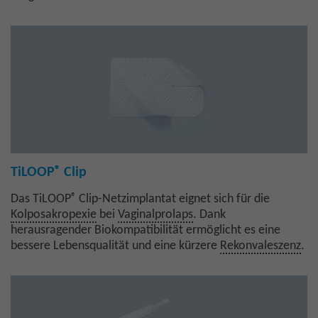
®
TiLOOP
Clip
®
Das TiLOOP
Clip-Netzimplantat eignet sich für die
Kolposakropexie
bei
Vaginalprolaps
. Dank
herausragender Biokompatibilität ermöglicht es eine
bessere Lebensqualität und eine kürzere
Rekonvaleszenz
.