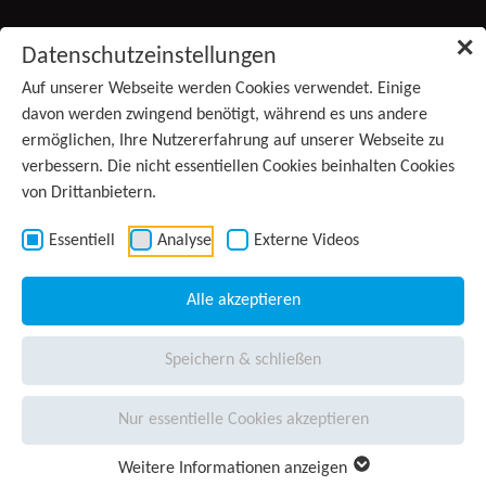
Zum Inhalt springen
✕
Datenschutzeinstellungen
Produkte
Auf unserer Webseite werden Cookies verwendet. Einige
(aktiv)
davon werden zwingend benötigt, während es uns andere
ermöglichen, Ihre Nutzererfahrung auf unserer Webseite zu
Services
verbessern. Die nicht essentiellen Cookies beinhalten Cookies
von Drittanbietern.
Anwendungsgebiete
Kontakt
Essentiell
Analyse
Externe Videos
Wissen
Alle akzeptieren
Unternehmen
Speichern & schließen
Presse
Nur essentielle Cookies akzeptieren
Karriere
Weitere Informationen anzeigen