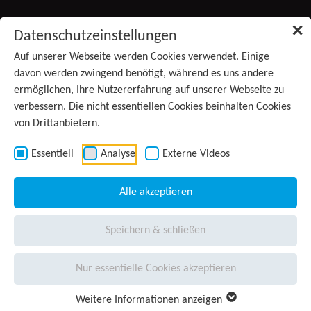
Zum Inhalt springen
✕
Datenschutzeinstellungen
Produkte
Auf unserer Webseite werden Cookies verwendet. Einige
davon werden zwingend benötigt, während es uns andere
ermöglichen, Ihre Nutzererfahrung auf unserer Webseite zu
Services
verbessern. Die nicht essentiellen Cookies beinhalten Cookies
von Drittanbietern.
Anwendungsgebiete
Kontakt
Essentiell
Analyse
Externe Videos
Wissen
Alle akzeptieren
Unternehmen
(aktiv)
Speichern & schließen
Presse
Nur essentielle Cookies akzeptieren
Karriere
Weitere Informationen anzeigen