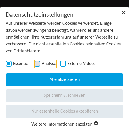
Zum Inhalt springen
✕
Datenschutzeinstellungen
Produkte
Auf unserer Webseite werden Cookies verwendet. Einige
davon werden zwingend benötigt, während es uns andere
ermöglichen, Ihre Nutzererfahrung auf unserer Webseite zu
Services
verbessern. Die nicht essentiellen Cookies beinhalten Cookies
von Drittanbietern.
Anwendungsgebiete
Kontakt
Essentiell
Analyse
Externe Videos
Wissen
Alle akzeptieren
Unternehmen
Speichern & schließen
Presse
(aktiv)
Nur essentielle Cookies akzeptieren
Karriere
Weitere Informationen anzeigen