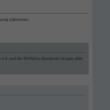
tützung zukommen.
e.V. und der BVMed e-Standards-Gruppe aktiv