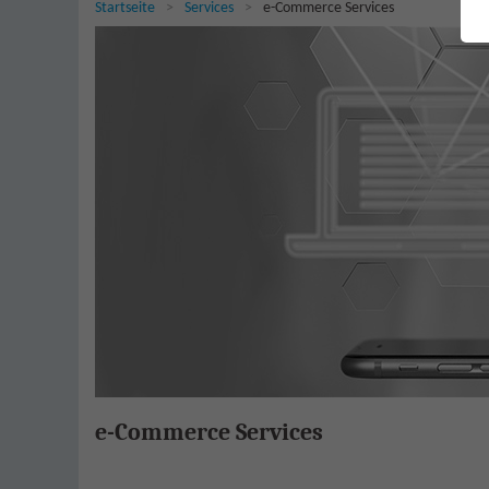
Sie sind hier:
Startseite
Services
e-Commerce Services
e-Commerce Services