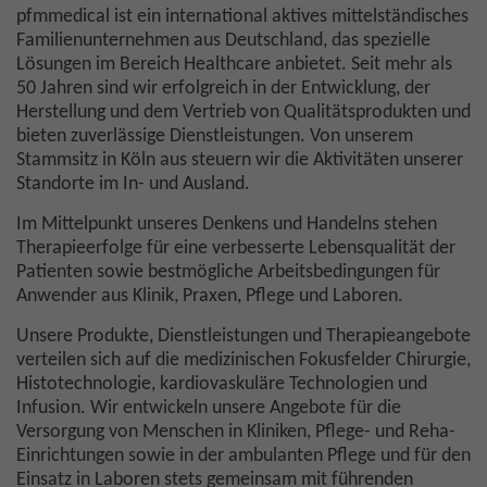
pfmmedical ist ein international aktives mittelständisches
Familienunternehmen aus Deutschland, das spezielle
Lösungen im Bereich Healthcare anbietet. Seit mehr als
Der Schutz Ihrer Daten ist uns wichtig. Mit einem Klick
50 Jahren sind wir erfolgreich in der Entwicklung, der
erlauben Sie uns, Daten mit Dritt-Anbieter-Servern
Herstellung und dem Vertrieb von Qualitätsprodukten und
auszutauschen und können das Video abspielen.
bieten zuverlässige Dienstleistungen. Von unserem
Stammsitz in Köln aus steuern wir die Aktivitäten unserer
Standorte im In- und Ausland.
Im Mittelpunkt unseres Denkens und Handelns stehen
Therapieerfolge für eine verbesserte Lebensqualität der
Patienten sowie bestmögliche Arbeitsbedingungen für
Anwender aus Klinik, Praxen, Pflege und Laboren.
Unsere Produkte, Dienstleistungen und Therapieangebote
verteilen sich auf die medizinischen Fokusfelder Chirurgie,
Histotechnologie, kardiovaskuläre Technologien und
Infusion. Wir entwickeln unsere Angebote für die
Versorgung von Menschen in Kliniken, Pflege- und Reha-
Einrichtungen sowie in der ambulanten Pflege und für den
Einsatz in Laboren stets gemeinsam mit führenden