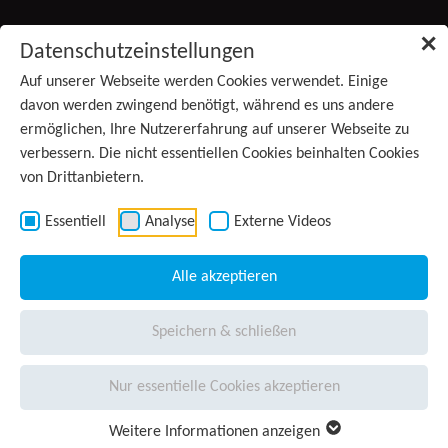
Zum Inhalt springen
✕
Datenschutzeinstellungen
Produkte
Auf unserer Webseite werden Cookies verwendet. Einige
davon werden zwingend benötigt, während es uns andere
ermöglichen, Ihre Nutzererfahrung auf unserer Webseite zu
Services
verbessern. Die nicht essentiellen Cookies beinhalten Cookies
von Drittanbietern.
Anwendungsgebiete
Kontakt
Essentiell
Analyse
Externe Videos
Wissen
Alle akzeptieren
Unternehmen
(aktiv)
Speichern & schließen
Presse
Nur essentielle Cookies akzeptieren
Karriere
Weitere Informationen anzeigen