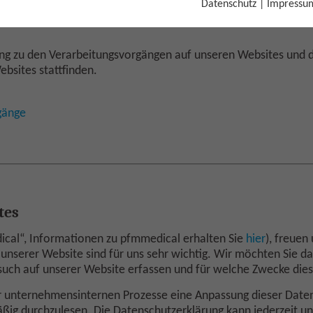
Datenschutz
|
Impressu
rung zu den Verarbeitungsvorgängen auf unseren Websites und 
ebsites stattfinden.
gänge
tes
cal“, Informationen zu pfmmedical erhalten Sie
hier
), freuen
unserer Website sind für uns sehr wichtig. Wir möchten Sie da
uch auf unserer Website erfassen und für welche Zwecke die
unternehmensinternen Prozesse eine Anpassung dieser Daten
mäßig durchzulesen. Die Datenschutzerklärung kann jederzeit u