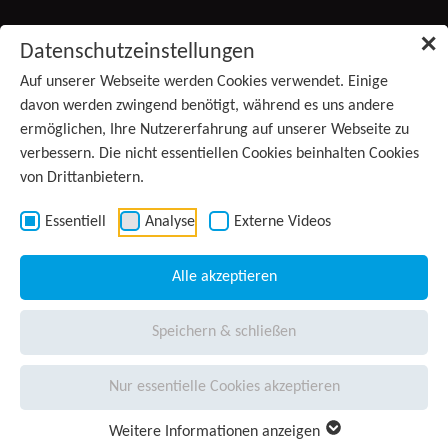
Zum Inhalt springen
✕
Datenschutzeinstellungen
Produkte
Auf unserer Webseite werden Cookies verwendet. Einige
davon werden zwingend benötigt, während es uns andere
ermöglichen, Ihre Nutzererfahrung auf unserer Webseite zu
Services
verbessern. Die nicht essentiellen Cookies beinhalten Cookies
(aktiv)
von Drittanbietern.
Anwendungsgebiete
Kontakt
Essentiell
Analyse
Externe Videos
Wissen
Alle akzeptieren
Unternehmen
Speichern & schließen
Presse
Nur essentielle Cookies akzeptieren
Karriere
Weitere Informationen anzeigen