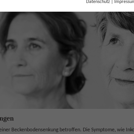
Datenschutz
|
Impressu
nbodensenkungen
ngen
n einer Beckenbodensenkung betroffen. Die Symptome, wie In