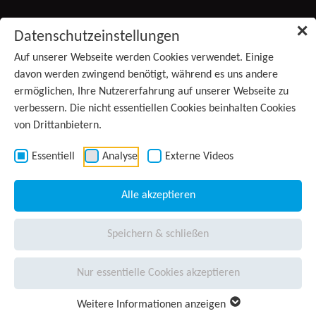
Zum Inhalt springen
✕
Datenschutzeinstellungen
Produkte
Auf unserer Webseite werden Cookies verwendet. Einige
davon werden zwingend benötigt, während es uns andere
ermöglichen, Ihre Nutzererfahrung auf unserer Webseite zu
Services
verbessern. Die nicht essentiellen Cookies beinhalten Cookies
von Drittanbietern.
Anwendungsgebiete
Kontakt
Essentiell
Analyse
Externe Videos
Wissen
Alle akzeptieren
Unternehmen
Speichern & schließen
Presse
Nur essentielle Cookies akzeptieren
Karriere
Weitere Informationen anzeigen