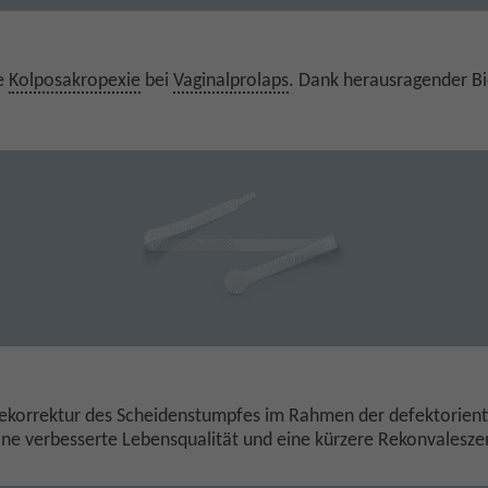
ie
Kolposakropexie
bei
Vaginalprolaps
. Dank herausragender Bi
agekorrektur des Scheidenstumpfes im Rahmen der defektorien
ine verbesserte Lebensqualität und eine kürzere Rekonvalesze