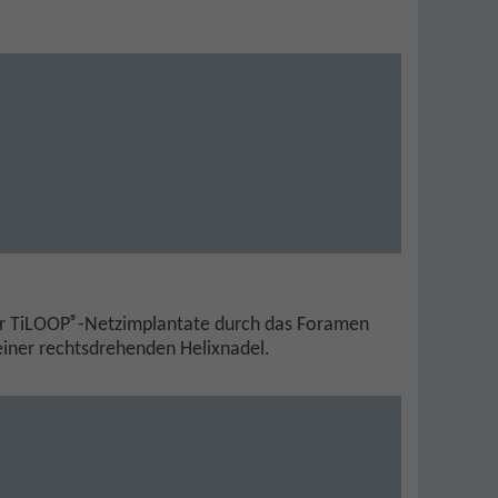
®
er TiLOOP
-Netzimplantate durch das Foramen
d einer rechtsdrehenden Helixnadel.