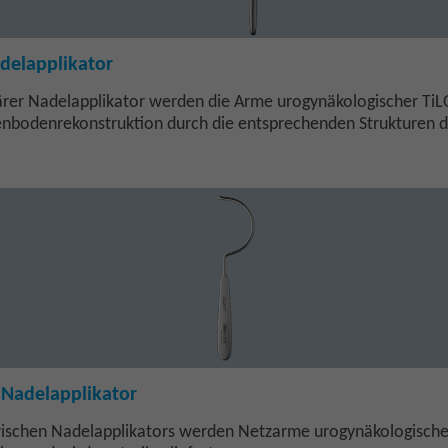
delapplikator
rer Nadelapplikator werden die Arme urogynäkologischer Ti
enbodenrekonstruktion durch die entsprechenden Strukturen 
 Nadelapplikator
rischen Nadelapplikators werden Netzarme urogynäkologisch