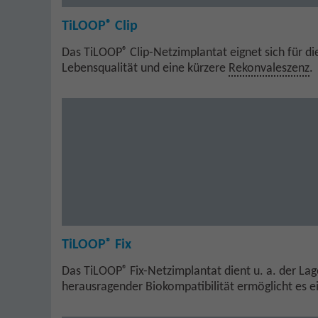
®
TiLOOP
Clip
®
Das TiLOOP
Clip-Netzimplantat eignet sich für d
Lebensqualität und eine kürzere
Rekonvaleszenz
.
®
TiLOOP
Fix
®
Das TiLOOP
Fix-Netzimplantat dient u. a. der L
herausragender Biokompatibilität ermöglicht es e