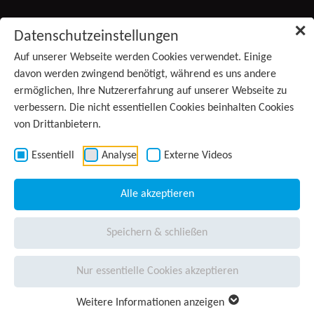
Zum Inhalt springen
✕
Datenschutzeinstellungen
Produkte
Auf unserer Webseite werden Cookies verwendet. Einige
(aktiv)
davon werden zwingend benötigt, während es uns andere
ermöglichen, Ihre Nutzererfahrung auf unserer Webseite zu
Services
verbessern. Die nicht essentiellen Cookies beinhalten Cookies
von Drittanbietern.
Anwendungsgebiete
Kontakt
Essentiell
Analyse
Externe Videos
Wissen
Alle akzeptieren
Unternehmen
Speichern & schließen
Presse
Nur essentielle Cookies akzeptieren
Karriere
Weitere Informationen anzeigen