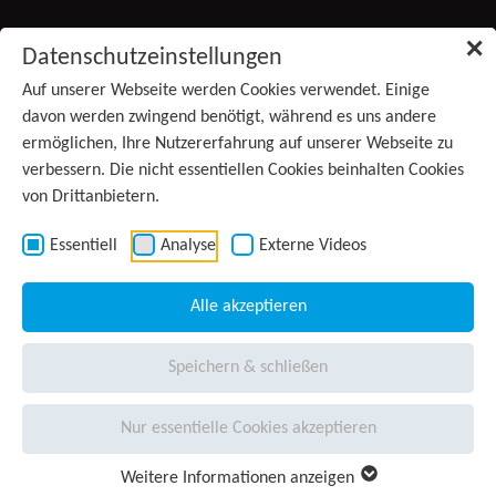
Zum Inhalt springen
✕
Datenschutzeinstellungen
Produkte
Auf unserer Webseite werden Cookies verwendet. Einige
davon werden zwingend benötigt, während es uns andere
ermöglichen, Ihre Nutzererfahrung auf unserer Webseite zu
Services
verbessern. Die nicht essentiellen Cookies beinhalten Cookies
von Drittanbietern.
Anwendungsgebiete
(aktiv)
Kontakt
Essentiell
Analyse
Externe Videos
Wissen
Alle akzeptieren
Unternehmen
Speichern & schließen
Presse
Nur essentielle Cookies akzeptieren
Karriere
Weitere Informationen anzeigen