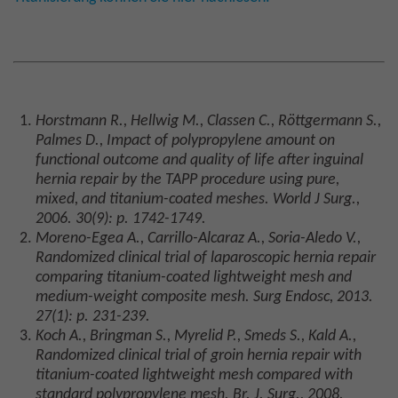
Horstmann R., Hellwig M., Classen C., Röttgermann S.,
Palmes D., Impact of polypropylene amount on
functional outcome and quality of life after inguinal
hernia repair by the TAPP procedure using pure,
mixed, and titanium-coated meshes. World J Surg.,
2006. 30(9): p. 1742-1749.
Moreno-Egea A., Carrillo-Alcaraz A., Soria-Aledo V.,
Randomized clinical trial of laparoscopic hernia repair
comparing titanium-coated lightweight mesh and
medium-weight composite mesh. Surg Endosc, 2013.
27(1): p. 231-239.
Koch A., Bringman S., Myrelid P., Smeds S., Kald A.,
Randomized clinical trial of groin hernia repair with
titanium-coated lightweight mesh compared with
standard polypropylene mesh. Br. J. Surg., 2008.