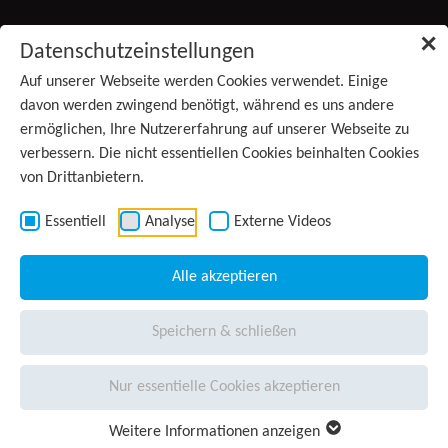
Zum Inhalt springen
✕
Datenschutzeinstellungen
Produkte
Auf unserer Webseite werden Cookies verwendet. Einige
davon werden zwingend benötigt, während es uns andere
ermöglichen, Ihre Nutzererfahrung auf unserer Webseite zu
Services
verbessern. Die nicht essentiellen Cookies beinhalten Cookies
von Drittanbietern.
Anwendungsgebiete
(aktiv)
Kontakt
Essentiell
Analyse
Externe Videos
Wissen
Alle akzeptieren
Unternehmen
Speichern & schließen
Presse
Nur essentielle Cookies akzeptieren
Karriere
Weitere Informationen anzeigen