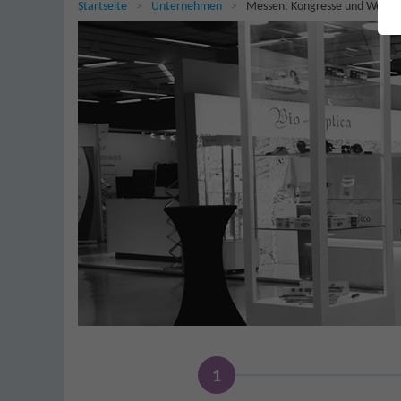
Sie sind hier:
Startseite
Unternehmen
Messen, Kongresse und Works