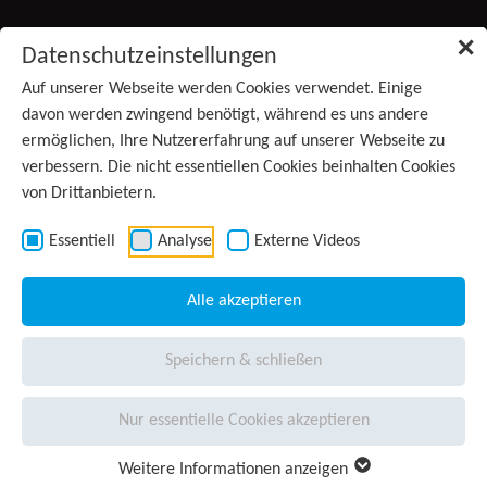
Zum Inhalt springen
✕
Datenschutzeinstellungen
Produkte
Auf unserer Webseite werden Cookies verwendet. Einige
(aktiv)
davon werden zwingend benötigt, während es uns andere
ermöglichen, Ihre Nutzererfahrung auf unserer Webseite zu
Services
verbessern. Die nicht essentiellen Cookies beinhalten Cookies
von Drittanbietern.
Anwendungsgebiete
Kontakt
Essentiell
Analyse
Externe Videos
Wissen
Alle akzeptieren
Unternehmen
Speichern & schließen
Presse
Nur essentielle Cookies akzeptieren
Karriere
Weitere Informationen anzeigen