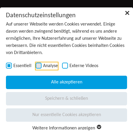
Zum Inhalt springen
✕
Datenschutzeinstellungen
Produkte
Auf unserer Webseite werden Cookies verwendet. Einige
(aktiv)
davon werden zwingend benötigt, während es uns andere
ermöglichen, Ihre Nutzererfahrung auf unserer Webseite zu
Services
verbessern. Die nicht essentiellen Cookies beinhalten Cookies
von Drittanbietern.
Anwendungsgebiete
Kontakt
Essentiell
Analyse
Externe Videos
Wissen
Alle akzeptieren
Unternehmen
Speichern & schließen
Presse
Nur essentielle Cookies akzeptieren
Karriere
Weitere Informationen anzeigen