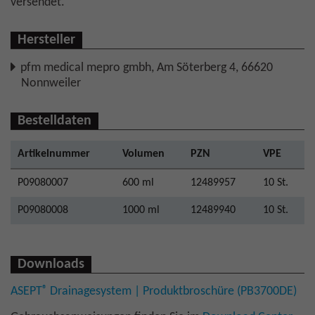
versendet.
Hersteller
pfm medical mepro gmbh, Am Söterberg 4, 66620
Nonnweiler
Bestelldaten
Artikelnummer
Volumen
PZN
VPE
P09080007
600 ml
12489957
10 St.
P09080008
1000 ml
12489940
10 St.
Downloads
®
ASEPT
Drainagesystem | Produktbroschüre (PB3700DE)