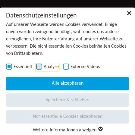
Zum Inhalt springen
✕
Datenschutzeinstellungen
Produkte
Auf unserer Webseite werden Cookies verwendet. Einige
(aktiv)
davon werden zwingend benötigt, während es uns andere
ermöglichen, Ihre Nutzererfahrung auf unserer Webseite zu
Services
verbessern. Die nicht essentiellen Cookies beinhalten Cookies
von Drittanbietern.
Anwendungsgebiete
Kontakt
Essentiell
Analyse
Externe Videos
Wissen
Alle akzeptieren
Unternehmen
Speichern & schließen
Presse
Nur essentielle Cookies akzeptieren
Karriere
Weitere Informationen anzeigen