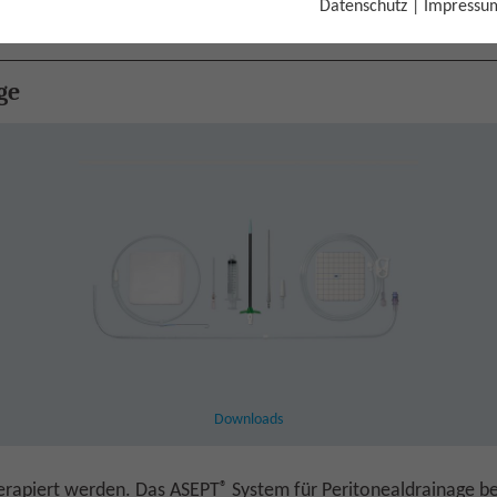
Datenschutz
|
Impressu
rainage
ASEPT® System für Peritonealdrainage
ge
Downloads
®
rapiert werden. Das ASEPT
System für Peritonealdrainage b