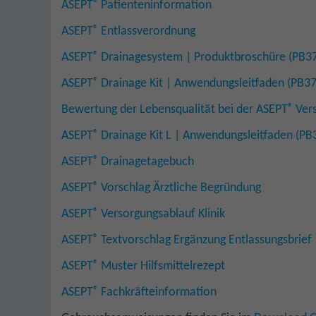
®
ASEPT
Patienteninformation
®
ASEPT
Entlassverordnung
®
ASEPT
Drainagesystem | Produktbroschüre (PB3
®
ASEPT
Drainage Kit | Anwendungsleitfaden (PB3
®
Bewertung der Lebensqualität bei der ASEPT
Vers
®
ASEPT
Drainage Kit L | Anwendungsleitfaden (P
®
ASEPT
Drainagetagebuch
®
ASEPT
Vorschlag Ärztliche Begründung
®
ASEPT
Versorgungsablauf Klinik
®
ASEPT
Textvorschlag Ergänzung Entlassungsbrief
®
ASEPT
Muster Hilfsmittelrezept
®
ASEPT
Fachkräfteinformation