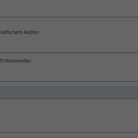
matischem Aszites
20 Nonnweiler