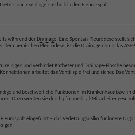
eters nach Seldinger-Technik in den Pleura-Spalt.
reits während der
Drainage
. Eine Spontan-Pleurodese stellt si
B. der chemischen Pleurodese, ist die Drainage durch das ASE
ht zu reinigen und verbindet Katheter und Drainage-Flasche be
onnektionen arbeitet das Ventil spielfrei und sicher. Das Venti
ige und beschwerliche Punktionen im Krankenhaus bzw. in der
ühren. Dazu werden sie durch pfm medical-Mitarbeiter geschul
 Pleuraspalt eingeführt – das Verletzungsrisiko für innere Orga
folgen.