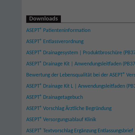
Downloads
®
ASEPT
Patienteninformation
®
ASEPT
Entlassverordnung
®
ASEPT
Drainagesystem | Produktbroschüre (PB3
®
ASEPT
Drainage Kit | Anwendungsleitfaden (PB3
®
Bewertung der Lebensqualität bei der ASEPT
Vers
®
ASEPT
Drainage Kit L | Anwendungsleitfaden (P
®
ASEPT
Drainagetagebuch
®
ASEPT
Vorschlag Ärztliche Begründung
®
ASEPT
Versorgungsablauf Klinik
®
ASEPT
Textvorschlag Ergänzung Entlassungsbrief