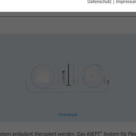
Datenschutz
|
Impressu
rainage
ASEPT® System für Pleuradrainage
Downloads
®
stem ambulant therapiert werden. Das ASEPT
System für Ple