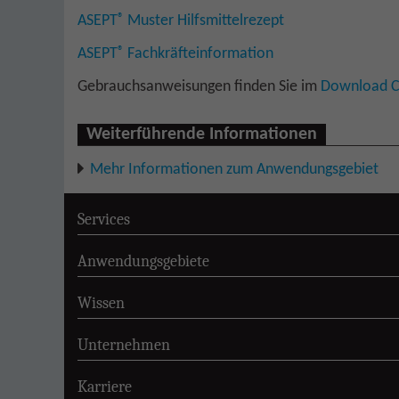
®
ASEPT
Muster Hilfsmittelrezept
®
ASEPT
Fachkräfteinformation
Gebrauchsanweisungen finden Sie im
Download C
Weiterführende Informationen
Mehr Informationen zum Anwendungsgebiet
Services
Anwendungsgebiete
Wissen
Unternehmen
Karriere