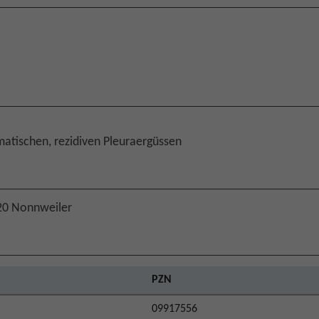
atischen, rezidiven Pleuraergüssen
20 Nonnweiler
PZN
09917556