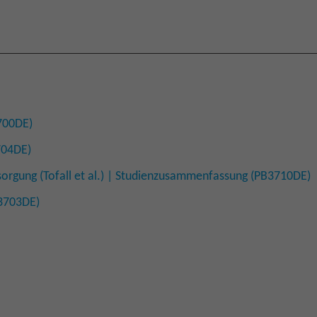
700DE)
704DE)
orgung (Tofall et al.) | Studienzusammenfassung (PB3710DE)
B3703DE)