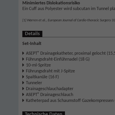
Minimiertes Dislokationsrisiko
Ein Cuff aus Polyester wird subcutan im Tunnel pla
[1] Warren et al., European Journal of Cardio-thoracic Surgery 3
Details
Set-Inhalt
®
ASEPT
Drainagekatheter, proximal gelocht (15,5
Führungsdraht-Einführnadel (18 G)
10-ml-Spritze
Führungsdraht mit J-Spitze
Spaltkanüle (16 F)
Tunneler
Drainageschlauchadapter
®
ASEPT
Drainageschlauch
Katheterpad aus Schaumstoff Gazekompressen (
Technische Daten