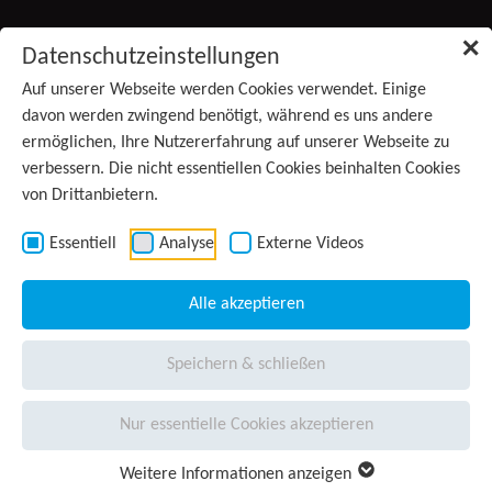
Zum Inhalt springen
✕
Datenschutzeinstellungen
Produkte
Auf unserer Webseite werden Cookies verwendet. Einige
(aktiv)
davon werden zwingend benötigt, während es uns andere
ermöglichen, Ihre Nutzererfahrung auf unserer Webseite zu
Services
verbessern. Die nicht essentiellen Cookies beinhalten Cookies
von Drittanbietern.
Anwendungsgebiete
Kontakt
Essentiell
Analyse
Externe Videos
Wissen
Alle akzeptieren
Unternehmen
Speichern & schließen
Presse
Nur essentielle Cookies akzeptieren
Karriere
Weitere Informationen anzeigen