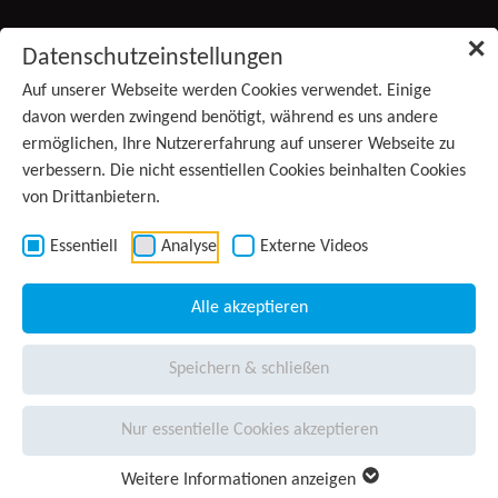
Zum Inhalt springen
✕
Datenschutzeinstellungen
Produkte
Auf unserer Webseite werden Cookies verwendet. Einige
(aktiv)
davon werden zwingend benötigt, während es uns andere
ermöglichen, Ihre Nutzererfahrung auf unserer Webseite zu
Services
verbessern. Die nicht essentiellen Cookies beinhalten Cookies
von Drittanbietern.
Anwendungsgebiete
Kontakt
Essentiell
Analyse
Externe Videos
Wissen
Alle akzeptieren
Unternehmen
Speichern & schließen
Presse
Nur essentielle Cookies akzeptieren
Karriere
Weitere Informationen anzeigen