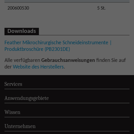
200600530
5 St.
Downloads
Feather Mikrochirurgische Schneideinstrumente |
Produktbroschüre (PB2301DE)
Alle verfügbaren
Gebrauchsanweisungen
finden Sie auf
der
Website des Herstellers
.
Services
Anwendungsgebiete
Wissen
Unternehmen