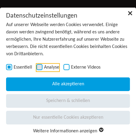
Zum Inhalt springen
✕
Datenschutzeinstellungen
Produkte
Auf unserer Webseite werden Cookies verwendet. Einige
(aktiv)
davon werden zwingend benötigt, während es uns andere
ermöglichen, Ihre Nutzererfahrung auf unserer Webseite zu
Services
verbessern. Die nicht essentiellen Cookies beinhalten Cookies
von Drittanbietern.
Anwendungsgebiete
Kontakt
Essentiell
Analyse
Externe Videos
Wissen
Alle akzeptieren
Unternehmen
Speichern & schließen
Presse
Nur essentielle Cookies akzeptieren
Karriere
Weitere Informationen anzeigen