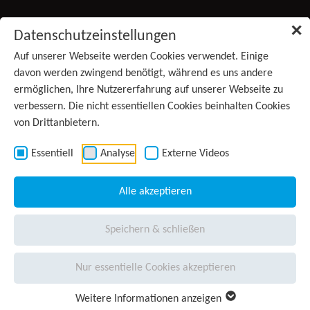
Zum Inhalt springen
✕
Datenschutzeinstellungen
Produkte
Auf unserer Webseite werden Cookies verwendet. Einige
(aktiv)
davon werden zwingend benötigt, während es uns andere
ermöglichen, Ihre Nutzererfahrung auf unserer Webseite zu
Services
verbessern. Die nicht essentiellen Cookies beinhalten Cookies
von Drittanbietern.
Anwendungsgebiete
Kontakt
Essentiell
Analyse
Externe Videos
Wissen
Alle akzeptieren
Unternehmen
Speichern & schließen
Presse
Nur essentielle Cookies akzeptieren
Karriere
Weitere Informationen anzeigen