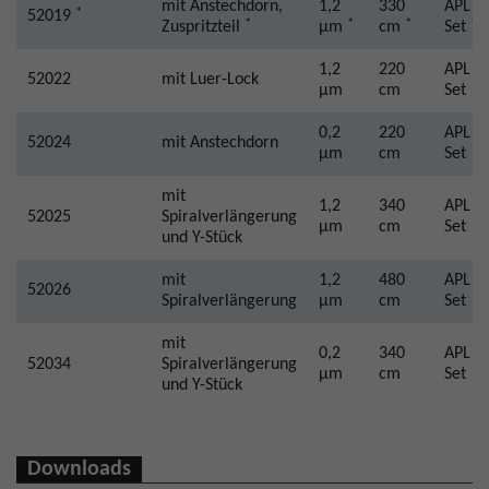
mit Anstechdorn,
1,2
330
APL 2
*
52019
*
*
*
*
Zuspritzteil
µm
cm
Set
1,2
220
APL 2
52022
mit Luer-Lock
µm
cm
Set
0,2
220
APL 2
52024
mit Anstechdorn
µm
cm
Set
mit
1,2
340
APL 2
52025
Spiralverlängerung
µm
cm
Set
und Y-Stück
mit
1,2
480
APL 2
52026
Spiralverlängerung
µm
cm
Set
mit
0,2
340
APL 2
52034
Spiralverlängerung
µm
cm
Set
und Y-Stück
Downloads