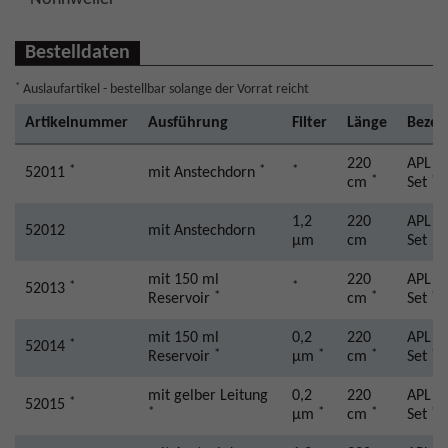
Bestelldaten
*
Auslaufartikel - bestellbar solange der Vorrat reicht
Artikelnummer
Ausführung
Filter
Länge
Bezei
220
APL 2
*
*
*
52011
mit Anstechdorn
*
*
cm
Set
1,2
220
APL 2
52012
mit Anstechdorn
µm
cm
Set
mit 150 ml
220
APL 2
*
*
52013
*
*
*
Reservoir
cm
Set
mit 150 ml
0,2
220
APL 2
*
52014
*
*
*
*
Reservoir
µm
cm
Set
mit gelber Leitung
0,2
220
APL 2
*
52015
*
*
*
*
µm
cm
Set