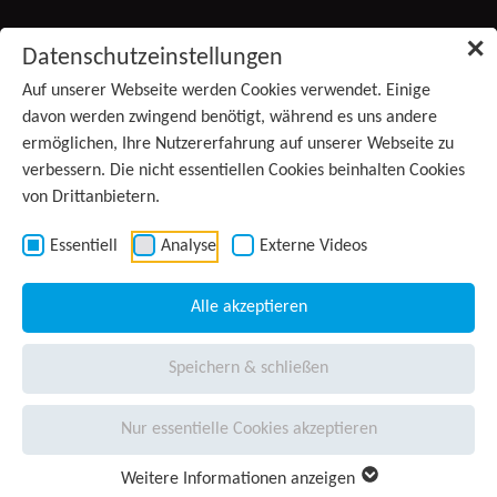
Zum Inhalt springen
✕
Datenschutzeinstellungen
Produkte
Auf unserer Webseite werden Cookies verwendet. Einige
(aktiv)
davon werden zwingend benötigt, während es uns andere
ermöglichen, Ihre Nutzererfahrung auf unserer Webseite zu
Services
verbessern. Die nicht essentiellen Cookies beinhalten Cookies
von Drittanbietern.
Anwendungsgebiete
Kontakt
Essentiell
Analyse
Externe Videos
Wissen
Alle akzeptieren
Unternehmen
Speichern & schließen
Presse
Nur essentielle Cookies akzeptieren
Karriere
Weitere Informationen anzeigen