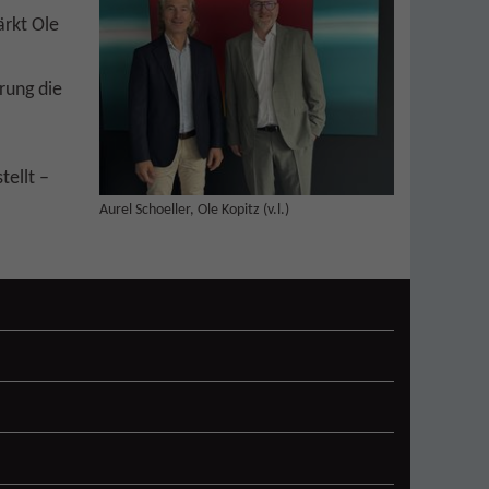
ärkt Ole
rung die
tellt –
Aurel Schoeller, Ole Kopitz (v.l.)