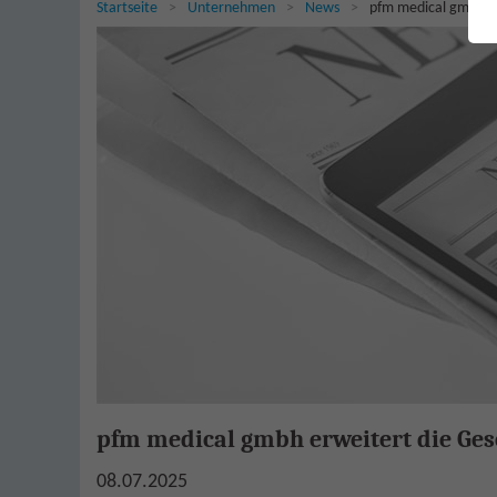
Sie sind hier:
Startseite
Unternehmen
News
pfm medical gmbh er
pfm medical gmbh erweitert die Ges
08.07.2025