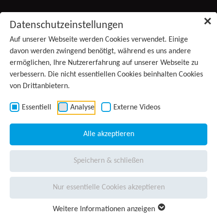
Zum Inhalt springen
✕
Datenschutzeinstellungen
Produkte
Auf unserer Webseite werden Cookies verwendet. Einige
davon werden zwingend benötigt, während es uns andere
ermöglichen, Ihre Nutzererfahrung auf unserer Webseite zu
Services
verbessern. Die nicht essentiellen Cookies beinhalten Cookies
von Drittanbietern.
Anwendungsgebiete
Kontakt
Essentiell
Analyse
Externe Videos
Wissen
Alle akzeptieren
Unternehmen
(aktiv)
Speichern & schließen
Presse
Nur essentielle Cookies akzeptieren
Karriere
Weitere Informationen anzeigen