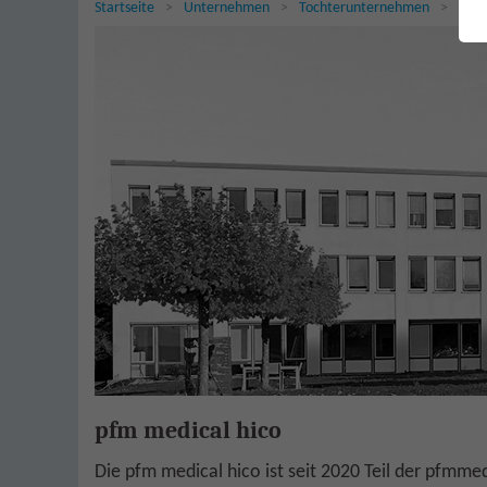
Sie sind hier:
Startseite
Unternehmen
Tochterunternehmen
pfm 
pfm medical hico
Die pfm medical hico ist seit 2020 Teil der pfmme