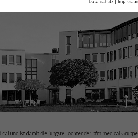
Datenschutz
|
Impressu
medical hico
dical und ist damit die jüngste Tochter der pfm medical Gruppe