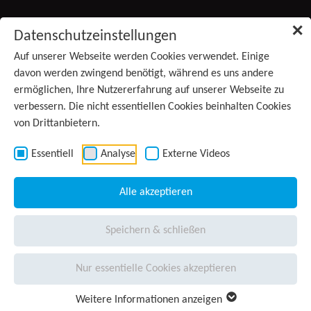
Zum Inhalt springen
✕
Datenschutzeinstellungen
Produkte
Auf unserer Webseite werden Cookies verwendet. Einige
davon werden zwingend benötigt, während es uns andere
ermöglichen, Ihre Nutzererfahrung auf unserer Webseite zu
Services
verbessern. Die nicht essentiellen Cookies beinhalten Cookies
von Drittanbietern.
Anwendungsgebiete
Kontakt
Essentiell
Analyse
Externe Videos
Wissen
(aktiv)
Alle akzeptieren
Unternehmen
Speichern & schließen
Presse
Nur essentielle Cookies akzeptieren
Karriere
Weitere Informationen anzeigen