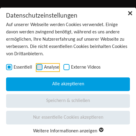
Zum Inhalt springen
✕
Datenschutzeinstellungen
Produkte
Auf unserer Webseite werden Cookies verwendet. Einige
davon werden zwingend benötigt, während es uns andere
ermöglichen, Ihre Nutzererfahrung auf unserer Webseite zu
Services
verbessern. Die nicht essentiellen Cookies beinhalten Cookies
von Drittanbietern.
Anwendungsgebiete
Kontakt
Essentiell
Analyse
Externe Videos
Wissen
(aktiv)
Alle akzeptieren
Unternehmen
Speichern & schließen
Presse
Nur essentielle Cookies akzeptieren
Karriere
Weitere Informationen anzeigen