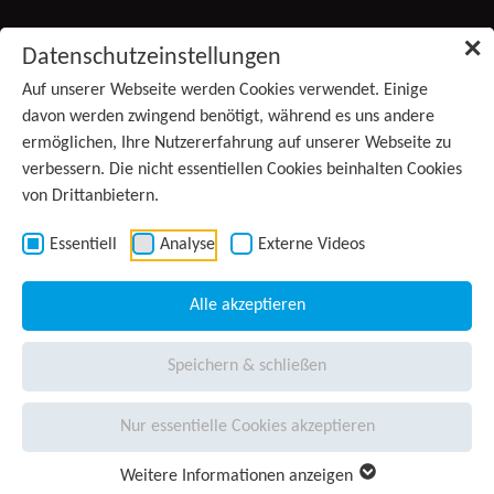
Zum Inhalt springen
✕
Datenschutzeinstellungen
Produkte
Auf unserer Webseite werden Cookies verwendet. Einige
davon werden zwingend benötigt, während es uns andere
ermöglichen, Ihre Nutzererfahrung auf unserer Webseite zu
Services
verbessern. Die nicht essentiellen Cookies beinhalten Cookies
von Drittanbietern.
Anwendungsgebiete
Kontakt
Essentiell
Analyse
Externe Videos
Wissen
(aktiv)
Alle akzeptieren
Unternehmen
Speichern & schließen
Presse
Nur essentielle Cookies akzeptieren
Karriere
Weitere Informationen anzeigen