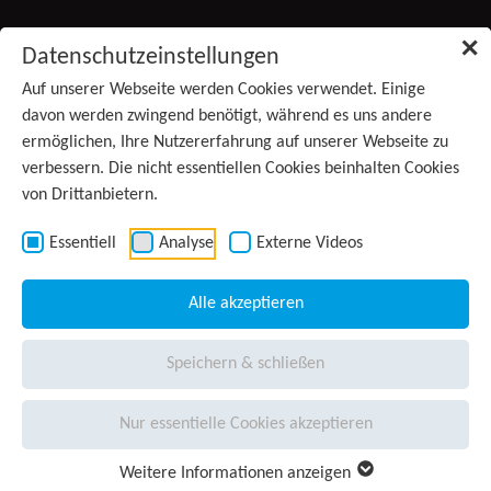
Zum Inhalt springen
✕
Datenschutzeinstellungen
Produkte
Auf unserer Webseite werden Cookies verwendet. Einige
davon werden zwingend benötigt, während es uns andere
ermöglichen, Ihre Nutzererfahrung auf unserer Webseite zu
Services
verbessern. Die nicht essentiellen Cookies beinhalten Cookies
von Drittanbietern.
Anwendungsgebiete
Kontakt
Essentiell
Analyse
Externe Videos
Wissen
(aktiv)
Alle akzeptieren
Unternehmen
Speichern & schließen
Presse
Nur essentielle Cookies akzeptieren
Karriere
Weitere Informationen anzeigen