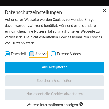
Zum Inhalt springen
✕
Datenschutzeinstellungen
Produkte
Auf unserer Webseite werden Cookies verwendet. Einige
davon werden zwingend benötigt, während es uns andere
ermöglichen, Ihre Nutzererfahrung auf unserer Webseite zu
Services
verbessern. Die nicht essentiellen Cookies beinhalten Cookies
von Drittanbietern.
Anwendungsgebiete
(aktiv)
Kontakt
Essentiell
Analyse
Externe Videos
Wissen
Alle akzeptieren
Unternehmen
Speichern & schließen
Presse
Nur essentielle Cookies akzeptieren
Karriere
Weitere Informationen anzeigen