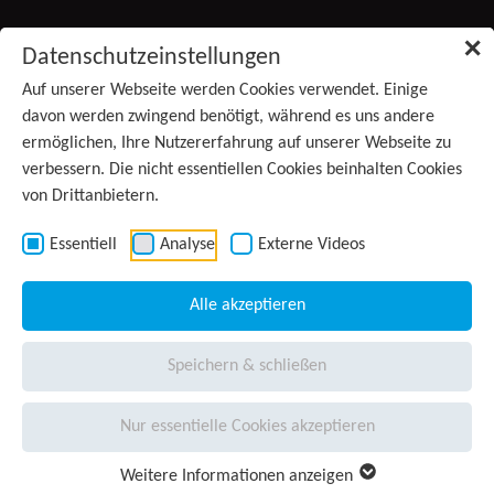
Zum Inhalt springen
✕
Datenschutzeinstellungen
Produkte
Auf unserer Webseite werden Cookies verwendet. Einige
(aktiv)
davon werden zwingend benötigt, während es uns andere
ermöglichen, Ihre Nutzererfahrung auf unserer Webseite zu
Services
verbessern. Die nicht essentiellen Cookies beinhalten Cookies
von Drittanbietern.
Anwendungsgebiete
Kontakt
Essentiell
Analyse
Externe Videos
Wissen
Alle akzeptieren
Unternehmen
Speichern & schließen
Presse
Nur essentielle Cookies akzeptieren
Karriere
Weitere Informationen anzeigen