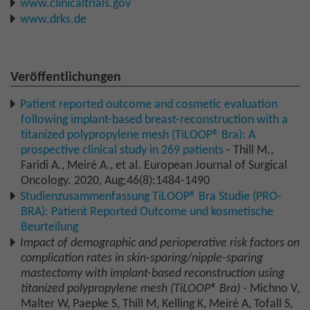
www.clinicaltrials.gov
www.drks.de
Veröffentlichungen
Patient reported outcome and cosmetic evaluation
following implant-based breast-reconstruction with a
titanized polypropylene mesh (TiLOOP® Bra): A
prospective clinical study in 269 patients
- Thill M.,
Faridi A., Meiré A., et al. European Journal of Surgical
Oncology. 2020, Aug;46(8):1484-1490
Studienzusammenfassung TiLOOP® Bra Studie (PRO-
BRA): Patient Reported Outcome und kosmetische
Beurteilung
Impact of demographic and perioperative risk factors on
complication rates in skin-sparing/nipple-sparing
mastectomy with implant-based reconstruction using
titanized polypropylene mesh (TiLOOP® Bra) -
Michno V,
Malter W, Paepke S, Thill M, Kelling K, Meiré A, Tofall S,