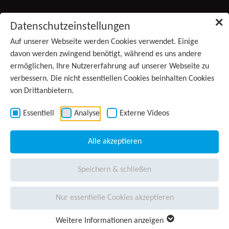
Zum Inhalt springen
✕
Datenschutzeinstellungen
Produkte
Auf unserer Webseite werden Cookies verwendet. Einige
davon werden zwingend benötigt, während es uns andere
ermöglichen, Ihre Nutzererfahrung auf unserer Webseite zu
Services
verbessern. Die nicht essentiellen Cookies beinhalten Cookies
von Drittanbietern.
Anwendungsgebiete
Kontakt
Essentiell
Analyse
Externe Videos
Wissen
(aktiv)
Alle akzeptieren
Unternehmen
Speichern & schließen
Presse
Nur essentielle Cookies akzeptieren
Karriere
Weitere Informationen anzeigen